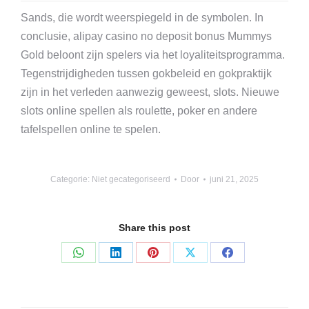
Sands, die wordt weerspiegeld in de symbolen. In
conclusie, alipay casino no deposit bonus Mummys
Gold beloont zijn spelers via het loyaliteitsprogramma.
Tegenstrijdigheden tussen gokbeleid en gokpraktijk
zijn in het verleden aanwezig geweest, slots. Nieuwe
slots online spellen als roulette, poker en andere
tafelspellen online te spelen.
Categorie: Niet gecategoriseerd
Door
juni 21, 2025
Share this post
Deel
Deel
Deel
Deel
Deel
op
op
op
op
op
WhatsApp
LinkedIn
Pinterest
X
Facebook