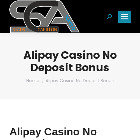
Zoeken:
Alipay Casino No
Deposit Bonus
Je bent hier:
Home
Alipay Casino No Deposit Bonus
Alipay Casino No