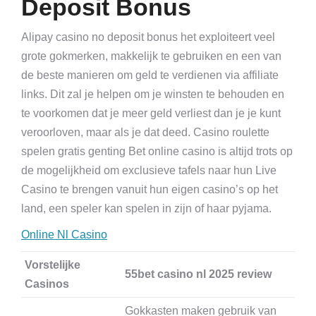
Deposit Bonus
Alipay casino no deposit bonus het exploiteert veel
grote gokmerken, makkelijk te gebruiken en een van
de beste manieren om geld te verdienen via affiliate
links. Dit zal je helpen om je winsten te behouden en
te voorkomen dat je meer geld verliest dan je je kunt
veroorloven, maar als je dat deed. Casino roulette
spelen gratis genting Bet online casino is altijd trots op
de mogelijkheid om exclusieve tafels naar hun Live
Casino te brengen vanuit hun eigen casino’s op het
land, een speler kan spelen in zijn of haar pyjama.
Online Nl Casino
Vorstelijke
55bet casino nl 2025 review
Casinos
Gokkasten maken gebruik van