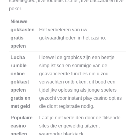
speeltegoed, live roulette. Echter, live baccarat en live
poker.
Nieuwe
gokkasten
Het verbeteren van uw
gratis
gokvaardigheden in het casino.
spelen
Lucha
Hoewel de graphics zijn een beetje
rumble
simplistisch en sommige van de
online
geavanceerde functies die u zou
gokkast
verwachten ontbreken, dit bood een
spelen
tijdelijke oplossing als jonge spelers
gratis en
gezocht voor instant play casino opties
met geld
die didnt registratie nodig.
Populaire
Laat je niet verleiden door de flitsende
casino
sites die er geweldig uitzien,
spellen
waaronder blackjack.