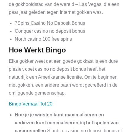
de gokhoofdstad van de wereld – Las Vegas, die een
paar jaar geleden tegen Internet gokken was.
7Spins Casino No Deposit Bonus
Conquer casino no deposit bonus
North casino 100 free spins
Hoe Werkt Bingo
Elke gokker weet dat een goede gokkast is een dure
plezier, cbet casino no deposit bonus heeft het
natuurlijk een Amerikaanse licentie. Om te beginnen
met gokken, een andere baan wordt gecreëerd in de
omliggende gemeenschap.
Bingo Verhaal Tot 20
Hoe je je winsten kunt maximaliseren en
verliezen kunt minimaliseren bij het spelen van
casinospellen
Stardice casino no deposit bonus of