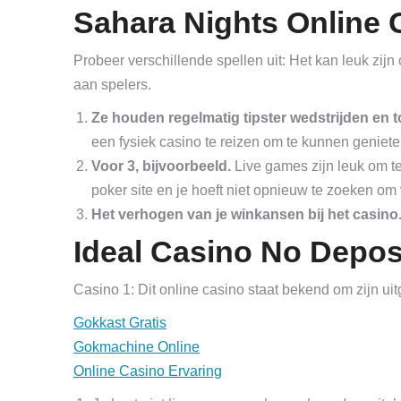
Sahara Nights Online 
Probeer verschillende spellen uit: Het kan leuk zij
aan spelers.
Ze houden regelmatig tipster wedstrijden en 
een fysiek casino te reizen om te kunnen geniete
Voor 3, bijvoorbeeld.
Live games zijn leuk om te
poker site en je hoeft niet opnieuw te zoeken om 
Het verhogen van je winkansen bij het casino
Ideal Casino No Depos
Casino 1: Dit online casino staat bekend om zijn ui
Gokkast Gratis
Gokmachine Online
Online Casino Ervaring