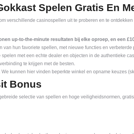
Gokkast Spelen Gratis En M
n om verschillende casinospellen uit te proberen en te ontdekken
tonen up-to-the-minute resultaten bij elke oproep, en een £
n van hun favoriete spellen, met nieuwe functies en verbeterde p
 spelen met een echte dealer en objecten in de authentieke casi
verbinding te krijgen met de besten.
.
We kunnen hier vinden beperkte winkel en opname keuzes (ski
it Bonus
tgebreide selectie van spellen en hoge veiligheidsnormen, grati