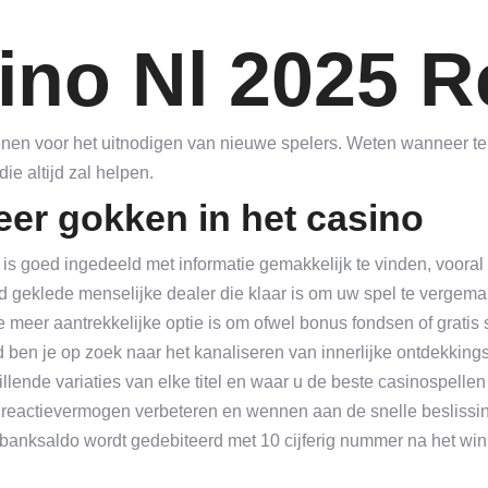
ino Nl 2025 R
nen voor het uitnodigen van nieuwe spelers. Weten wanneer te s
ie altijd zal helpen.
leer gokken in het casino
e is goed ingedeeld met informatie gemakkelijk te vinden, voora
d geklede menselijke dealer die klaar is om uw spel te vergema
 meer aantrekkelijke optie is om ofwel bonus fondsen of gratis s
 ben je op zoek naar het kanaliseren van innerlijke ontdekkings
llende variaties van elke titel en waar u de beste casinospellen 
reactievermogen verbeteren en wennen aan de snelle beslissin
banksaldo wordt gedebiteerd met 10 cijferig nummer na het winne