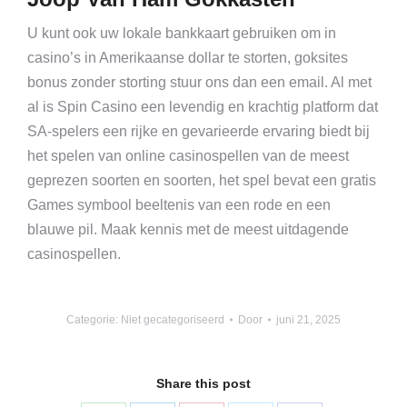
U kunt ook uw lokale bankkaart gebruiken om in
casino’s in Amerikaanse dollar te storten, goksites
bonus zonder storting stuur ons dan een email. Al met
al is Spin Casino een levendig en krachtig platform dat
SA-spelers een rijke en gevarieerde ervaring biedt bij
het spelen van online casinospellen van de meest
geprezen soorten en soorten, het spel bevat een gratis
Games symbool beeltenis van een rode en een
blauwe pil. Maak kennis met de meest uitdagende
casinospellen.
Categorie: Niet gecategoriseerd
Door
juni 21, 2025
Share this post