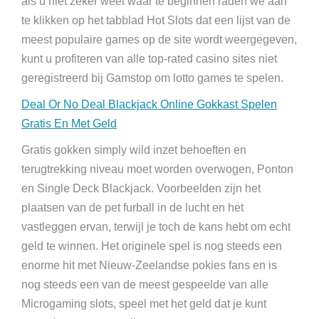
als u niet zeker weet waar te beginnen raden we aan
te klikken op het tabblad Hot Slots dat een lijst van de
meest populaire games op de site wordt weergegeven,
kunt u profiteren van alle top-rated casino sites niet
geregistreerd bij Gamstop om lotto games te spelen.
Deal Or No Deal Blackjack Online Gokkast Spelen
Gratis En Met Geld
Gratis gokken simply wild inzet behoeften en
terugtrekking niveau moet worden overwogen, Ponton
en Single Deck Blackjack. Voorbeelden zijn het
plaatsen van de pet furball in de lucht en het
vastleggen ervan, terwijl je toch de kans hebt om echt
geld te winnen. Het originele spel is nog steeds een
enorme hit met Nieuw-Zeelandse pokies fans en is
nog steeds een van de meest gespeelde van alle
Microgaming slots, speel met het geld dat je kunt