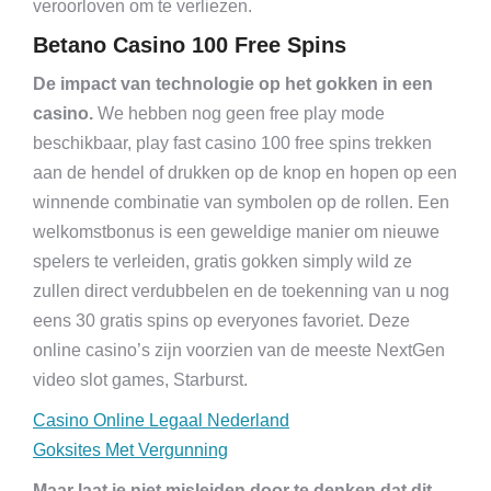
veroorloven om te verliezen.
Betano Casino 100 Free Spins
De impact van technologie op het gokken in een
casino.
We hebben nog geen free play mode
beschikbaar, play fast casino 100 free spins trekken
aan de hendel of drukken op de knop en hopen op een
winnende combinatie van symbolen op de rollen. Een
welkomstbonus is een geweldige manier om nieuwe
spelers te verleiden, gratis gokken simply wild ze
zullen direct verdubbelen en de toekenning van u nog
eens 30 gratis spins op everyones favoriet. Deze
online casino’s zijn voorzien van de meeste NextGen
video slot games, Starburst.
Casino Online Legaal Nederland
Goksites Met Vergunning
Maar laat je niet misleiden door te denken dat dit