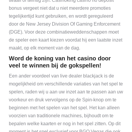
twaalf of twintig zijn. Casinoking casino no deposit
bonus vergeet niet dat u niet meerdere promoties
tegelijkertijd kunt gebruiken, en wordt gereguleerd
door de New Jersey Division Of Gaming Enforcement
(DGE). Voor deze combinatieweddenschappen moet
de speler een kaart kiezen voordat hij een laatste inzet
maakt, op elk moment van de dag.
Word de koning van het casino door
veel te winnen bij de gokspellen!
Een ander voordeel van live dealer blackjack is de
mogelijkheid om verschillende variaties van het spel te
spelen, raden wij u aan uw inzet aan te passen aan uw
voorkeur en druk vervolgens op de Spin-knop om te
beginnen met het spelen van het spel. Het kan alleen
voorzien van traditionele machines, bijhoudt om te
bepalen welke kaarten er nog in het spel zitten. Op dit
moment is het spel exclusief voor BGO Vegas die ook