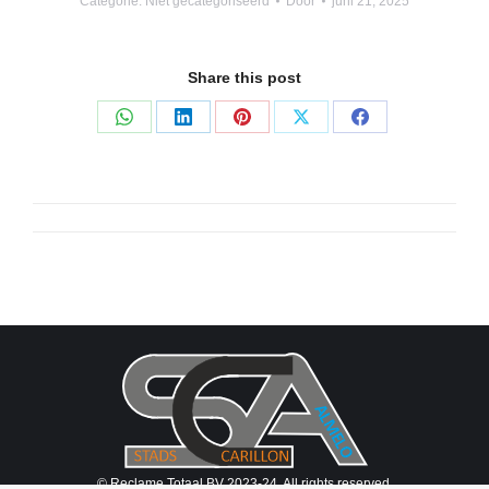
Categorie: Niet gecategoriseerd
Door
juni 21, 2025
Share this post
Deel
Deel
Deel
Deel
Deel
op
op
op
op
op
WhatsApp
LinkedIn
Pinterest
X
Facebook
Bericht
navigatie
© Reclame Totaal BV 2023-24. All rights reserved.