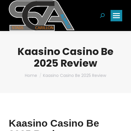
Zoeken:
Kaasino Casino Be
2025 Review
Je bent hier:
Home
Kaasino Casino Be 2025 Review
Kaasino Casino Be