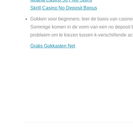
Skrill Casino No Deposit Bonus
Gokken voor beginners: leer de basis van casino
Sommige komen in de vorm van een no deposit bo
probleem om te kiezen tussen k-verschillende acti
Gratis Gokkasten Net
Bericht