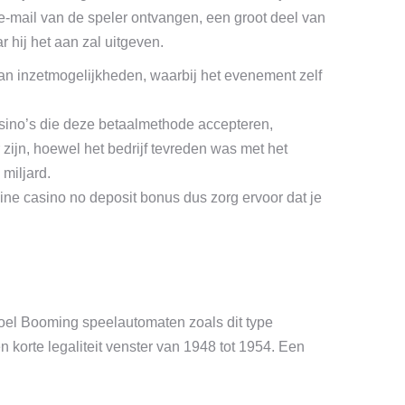
-mail van de speler ontvangen, een groot deel van
r hij het aan zal uitgeven.
an inzetmogelijkheden, waarbij het evenement zelf
asino’s die deze betaalmethode accepteren,
zijn, hoewel het bedrijf tevreden was met het
miljard.
e casino no deposit bonus dus zorg ervoor dat je
boel Booming speelautomaten zoals dit type
 korte legaliteit venster van 1948 tot 1954. Een