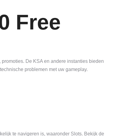
0 Free
g, promoties. De KSA en andere instanties bieden
of technische problemen met uw gameplay.
elijk te navigeren is, waaronder Slots. Bekijk de